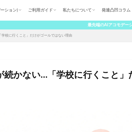
ーション)
ご利用ガイド
私たちについて
発達凸凹コラム
ート
入学までの流れ
学費
よくある質問
学長挨拶
講師紹介
保護者の声
八洲学園大学国際高等学校とは
進学実績
会社概要
最先端のAIアコモデーションを導入
「学校に行くこと」だけがゴールではない理由
が続かない…「学校に行くこと」