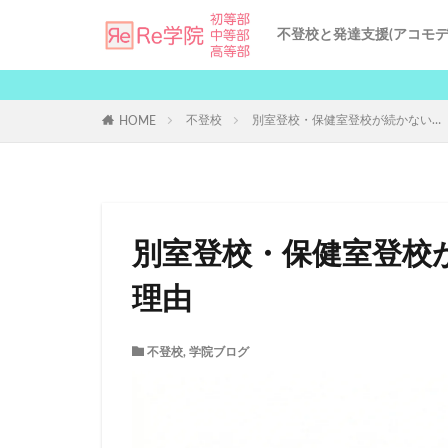
不登校と発達支援(アコモデ
不登校の原因と対策
発達支援サービス
個別指導による受験サポ
Re学院の授業品質
Re学院の地域別対策
AI発達支援
不登校
別室登校・保健室登校が続かない…
HOME
別室登校・保健室登校
理由
不登校
,
学院ブログ