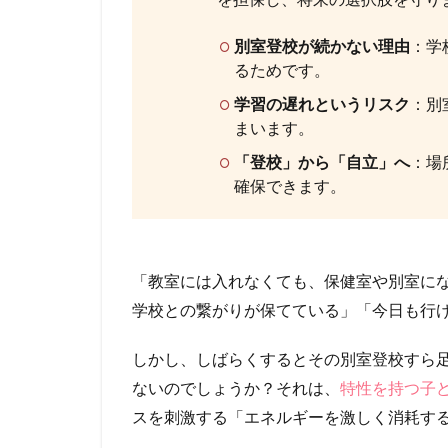
を担保し、将来の選択肢を守り
別室
登校
別室登校が続かない理由
：学
で抜
るためです。
け落
学習の遅れというリスク
：別
ちが
ちな
まいます。
「学
「登校」から「自立」へ
：場
習」
確保できます。
とい
う視
点
3
「教室には入れなくても、保健室や別室に
「場
学校との繋がりが保てている」「今日も行
所」
への
執着
しかし、しばらくするとその別室登校すら
を手
ないのでしょうか？それは、
特性を持つ子
放
し、
スを刺激する「エネルギーを激しく消耗す
「学