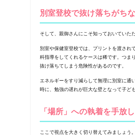
力」
で将
別室登校で抜け落ちがち
来の
選択
肢を
そして、親御さんにこそ知っておいていた
守る
4
別室や保健室登校では、プリントを渡され
まと
科指導をしてくれるケースは稀です。つま
め：
ゴー
抜け落ちてしまう危険性があるのです。
ルを
「登
エネルギーをすり減らして無理に別室に通
校」
時に、勉強の遅れが巨大な壁となって子ど
から
「自
立」
へ
「場所」への執着を手放し
ここで視点を大きく切り替えてみましょう