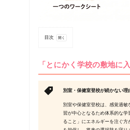
目次
1
「と
にか
「とにかく学校の敷地に入
く学
校の
敷地
に入
れば
別室・保健室登校が続かない理
OK」
とい
別室や保健室登校は、感覚過敏
う落
習が中心となるため体系的な学
とし
穴
ること」にエネルギーを注ぐ方
2