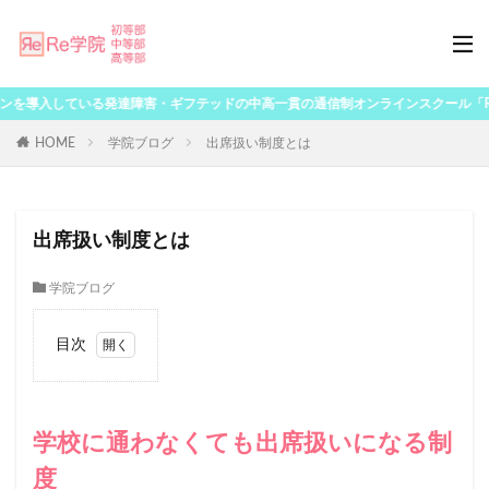
を導入している発達障害・ギフテッドの中高一貫の通信制オンラインスクール「Re学
HOME
学院ブログ
出席扱い制度とは
出席扱い制度とは
学院ブログ
目次
1
学校
に通
わな
学校に通わなくても出席扱いになる制
くて
度
も出