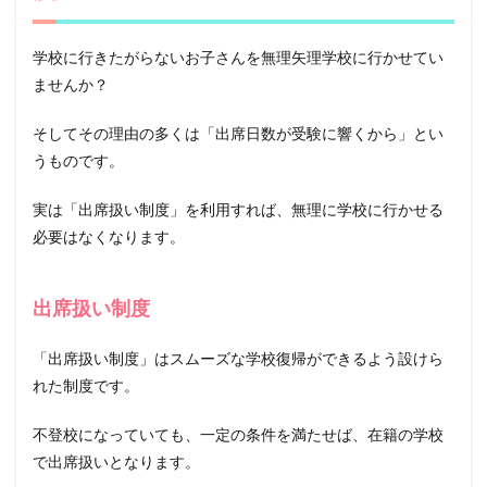
席扱
いに
なる
学校に行きたがらないお子さんを無理矢理学校に行かせてい
制度
ませんか？
1.1
出席
そしてその理由の多くは「出席日数が受験に響くから」とい
扱い
制度
うものです。
1.2
実は「出席扱い制度」を利用すれば、無理に学校に行かせる
オン
ライ
必要はなくなります。
ン授
業も
出席
出席扱い制度
扱い
制度
の対
「出席扱い制度」はスムーズな学校復帰ができるよう設けら
象
れた制度です。
不登校になっていても、一定の条件を満たせば、在籍の学校
で出席扱いとなります。