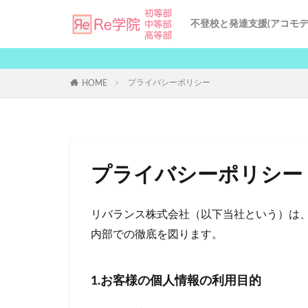
不登校と発達支援(アコモデ
不登校の原因と対策
発達支援サービス
個別指導による受験サポ
Re学院の授業品質
Re学院の地域別対策
AI発達支援
プライバシーポリシー
HOME
プライバシーポリシー
リバランス株式会社（以下当社という）は
内部での徹底を図ります。
1.お客様の個人情報の利用目的