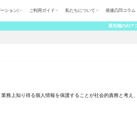
ーション)
ご利用ガイド
私たちについて
発達凸凹コラム
ート
入学までの流れ
学費
よくある質問
学長挨拶
講師紹介
保護者の声
八洲学園大学国際高等学校とは
進学実績
会社概要
最先端のAIアコモデ
、業務上知り得る個人情報を保護することが社会的責務と考え