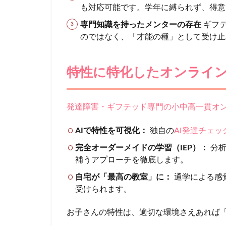
3
も対応可能です。学年に縛られず、得意
専
専門知識を持ったメンターの存在
ギフテ
門
のではなく、「才能の種」として受け止
ス
ク
ー
特性に特化したオンライン
ル
を
選
ぶ3
発達障害・ギフテッド専門の小中高一貫オン
つ
の
AIで特性を可視化：
独自の
AI発達チェ
メ
リ
完全オーダーメイドの学習（IEP）：
分析
ッ
補うアプローチを徹底します。
ト
自宅が「最高の教室」に：
通学による感
4
受けられます。
特性
に特
お子さんの特性は、適切な環境さえあれば
化し