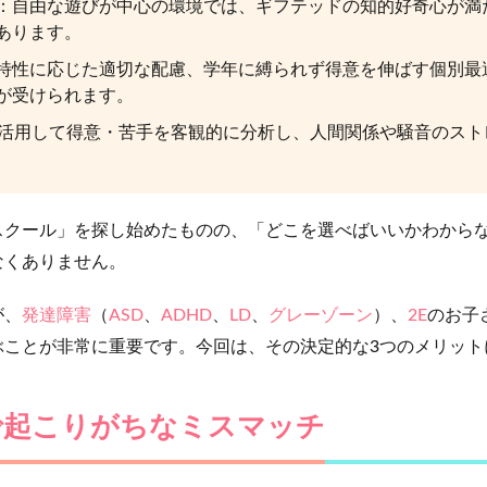
：自由な遊びが中心の環境では、ギフテッドの知的好奇心が満
あります。
特性に応じた適切な配慮、学年に縛られず得意を伸ばす個別最
が受けられます。
を活用して得意・苦手を客観的に分析し、人間関係や騒音のス
スクール」を探し始めたものの、「どこを選べばいいかわから
なくありません。
が、
発達障害
（
ASD
、
ADHD
、
LD
、
グレーゾーン
）、
2E
のお子
ぶことが非常に重要です。今回は、その決定的な3つのメリット
で起こりがちなミスマッチ