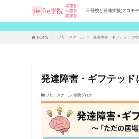
不登校と発達支援(アコモデ
不登校の原因と対策
発達支援サービス
個別指導による受験サポ
Re学院の授業品質
Re学院の地域別対策
AI発達支援
フリースクール
発達障害・ギフテッドに特
HOME
発達障害・ギフテッド
フリースクール
,
学院ブログ