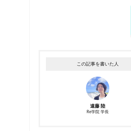
たオ
ンラ
イン
スク
ール
「Re
学
院」
この記事を書いた人
遠藤 陸
Re学院 学長