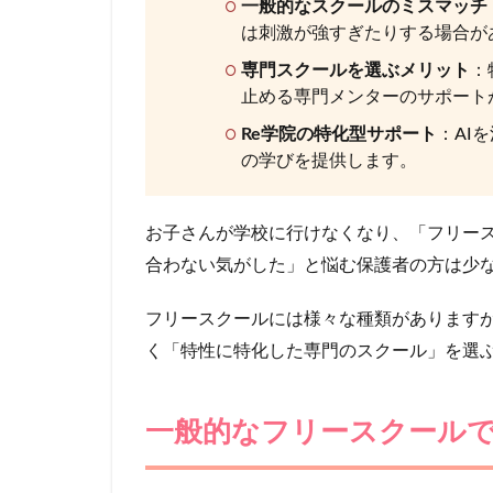
重要
一般的なスクールのミスマッチ
性
は刺激が強すぎたりする場合が
1.1
専門スクールを選ぶメリット
：
発達
止める専門メンターのサポート
障
Re学院の特化型サポート
：AI
害・
ギフ
の学びを提供します。
テッ
ド専
門の
お子さんが学校に行けなくなり、「フリー
フリ
合わない気がした」と悩む保護者の方は少
ース
クー
フリースクールには様々な種類があります
ルを
選ぶ
く「特性に特化した専門のスクール」を選
メリ
ット
一般的なフリースクール
2
一
般