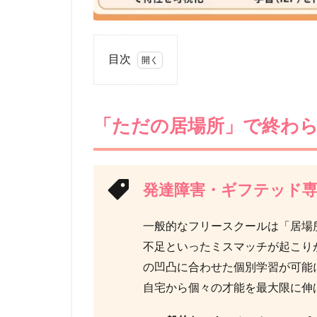
目次
1
「た
だの
「ただの居場所」で終わ
居場
所」
で終
わら
せな
発達障害・ギフテッド
い。
特性
一般的なフリースクールは「居場
を才
能に
不足といったミスマッチが起こり
変え
の凹凸に合わせた個別学習が可能
る環
自宅から個々の才能を最大限に伸
境選
びの