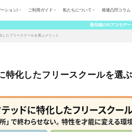
ーション)
ご利用ガイド
私たちについて
発達凸凹コラム
ート
入学までの流れ
学費
よくある質問
学長挨拶
講師紹介
保護者の声
八洲学園大学国際高等学校とは
進学実績
会社概要
最先端のAIアコモデーションを導入し
化したフリースクールを選ぶメリット
に特化したフリースクールを選