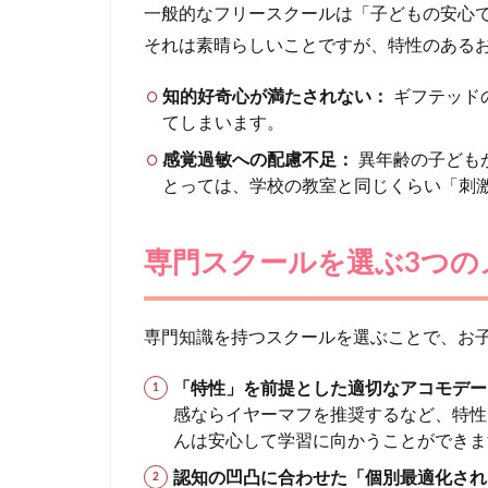
的
一般的なフリースクールは「子どもの安心
な
それは素晴らしいことですが、特性のある
フ
リ
知的好奇心が満たされない：
ギフテッド
ー
てしまいます。
ス
ク
感覚過敏への配慮不足：
異年齢の子ども
ー
とっては、学校の教室と同じくらい「刺
ル
で
起
専門スクールを選ぶ3つの
こ
り
が
ち
専門知識を持つスクールを選ぶことで、お
な
ミ
「特性」を前提とした適切なアコモデー
ス
感ならイヤーマフを推奨するなど、特性
マ
んは安心して学習に向かうことができま
ッ
チ
認知の凹凸に合わせた「個別最適化され